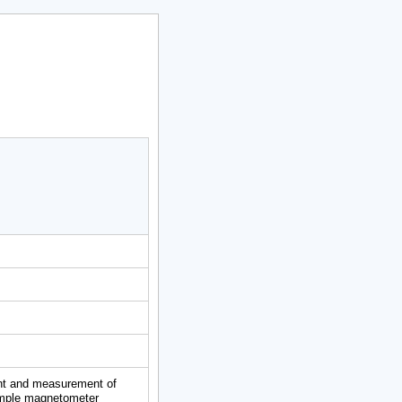
ent and measurement of
sample magnetometer