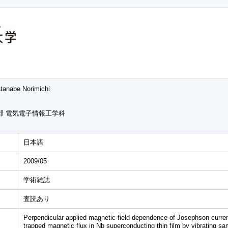
tanabe Norimichi
部 電気電子情報工学科
日本語
2009/05
学術雑誌
査読あり
Perpendicular applied magnetic field dependence of Josephson curr
trapped magnetic flux in Nb superconducting thin film by vibrating 