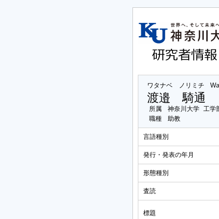
ワタナベ ノリミチ
Wa
渡邉 騎通
所属
神奈川大学 工学
職種
助教
言語種別
発行・発表の年月
形態種別
査読
標題