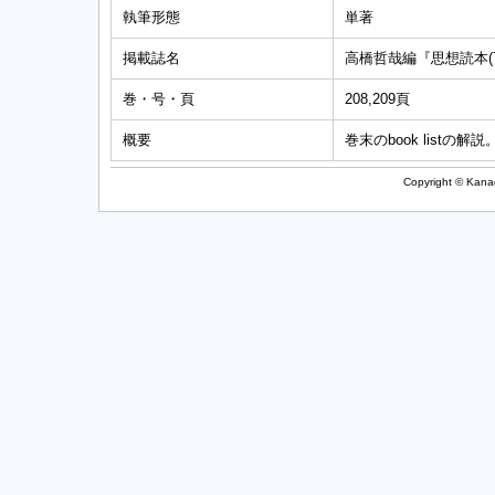
執筆形態
単著
掲載誌名
高橋哲哉編『思想読本(
巻・号・頁
208,209頁
概要
巻末のbook listの解説。(I
Copyright © Kanag