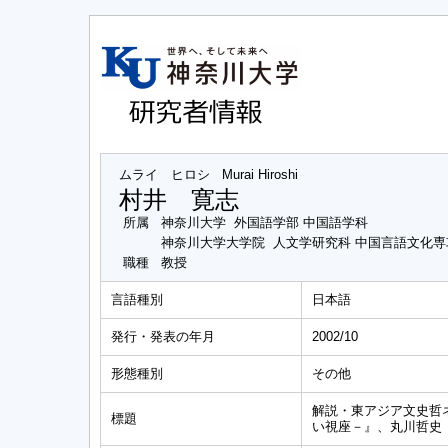
ムライ ヒロシ
Murai Hiroshi
村井 寛志
所属
神奈川大学 外国語学部 中国語学科
神奈川大学大学院 人文学研究科 中国言語文化
職種
教授
言語種別
日本語
発行・発表の年月
2002/10
形態種別
その他
解説・東アジア文史哲
標題
い視座－』、丸川哲史