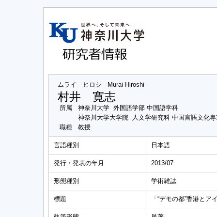
ムライ ヒロシ
Murai Hiroshi
村井 寛志
所属
神奈川大学 外国語学部 中国語学科
神奈川大学大学院 人文学研究科 中国言語文化
職種
教授
言語種別
日本語
発行・発表の年月
2013/07
形態種別
学術雑誌
標題
「“デモの都”香港とア
執筆形態
単著