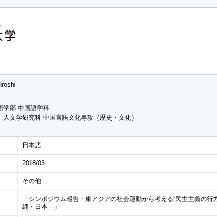
iroshi
語学部 中国語学科
 人文学研究科 中国言語文化専攻（歴史・文化）
日本語
2018/03
その他
「シンポジウム報告・東アジアの社会運動から考える“民主主義の行
縄・日本―」