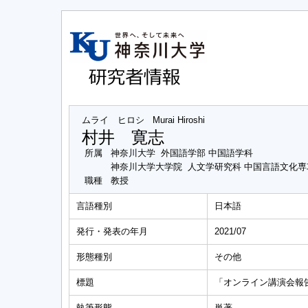
ムライ ヒロシ
Murai Hiroshi
村井 寛志
所属
神奈川大学 外国語学部 中国語学科
神奈川大学大学院 人文学研究科 中国言語文化
職種
教授
言語種別
日本語
発行・発表の年月
2021/07
形態種別
その他
標題
「オンライン講演会報
執筆形態
単著