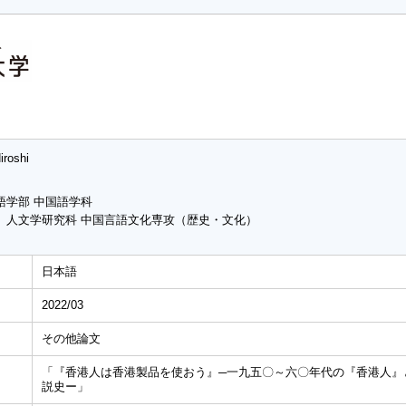
iroshi
語学部 中国語学科
 人文学研究科 中国言語文化専攻（歴史・文化）
日本語
2022/03
その他論文
「『香港人は香港製品を使おう』─一九五〇～六〇年代の『香港人』
説史ー」