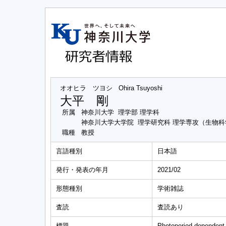
オオヒラ ツヨシ
Ohira Tsuyoshi
大平 剛
所属
神奈川大学 理学部 理学科
神奈川大学大学院 理学研究科 理学専攻（生物
職種
教授
言語種別
日本語
発行・発表の年月
2021/02
形態種別
学術雑誌
査読
査読あり
標題
Photoperiod-dependent r