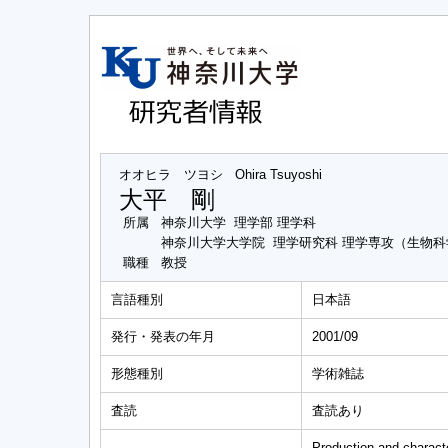
オオヒラ ツヨシ
Ohira Tsuyoshi
大平 剛
所属
神奈川大学 理学部 理学科
神奈川大学大学院 理学研究科 理学専攻（生物
職種
教授
言語種別
日本語
発行・発表の年月
2001/09
形態種別
学術雑誌
査読
査読あり
Production and charact