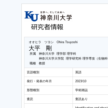
オオヒラ ツヨシ
Ohira Tsuyoshi
大平 剛
所属
神奈川大学 理学部 理学科
神奈川大学大学院 理学研究科 理学専攻（生物
職種
教授
言語種別
英語
発行・発表の年月
2023/10
形態種別
学術雑誌
査読
査読あり
Identification and phy