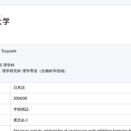
a Tsuyoshi
部 理学科
 理学研究科 理学専攻（生物科学領域）
日本語
2004/08
学術雑誌
査読あり
Structure-activity relationship of crustacean molt-inhibiting hormone