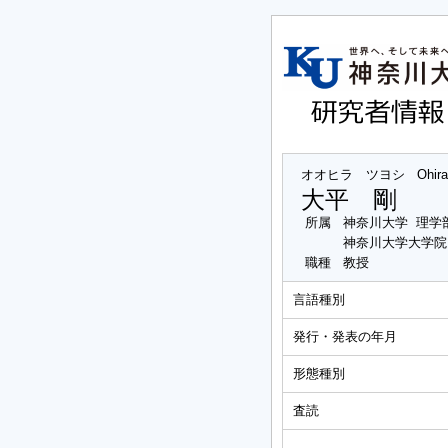
オオヒラ ツヨシ
Ohir
大平 剛
所属
神奈川大学 理学
神奈川大学大学院
職種
教授
言語種別
発行・発表の年月
形態種別
査読