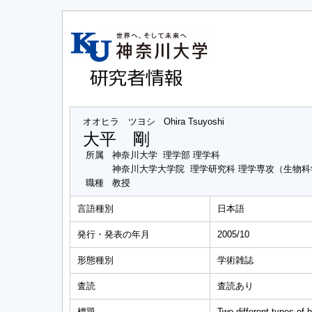
オオヒラ ツヨシ
Ohira Tsuyoshi
大平 剛
所属
神奈川大学 理学部 理学科
神奈川大学大学院 理学研究科 理学専攻（生物
職種
教授
言語種別
日本語
発行・発表の年月
2005/10
形態種別
学術雑誌
査読
査読あり
標題
Two different types of