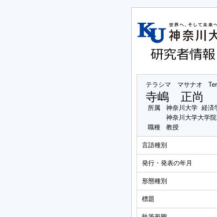
テラシマ マサナオ
Te
寺嶋 正尚
所属
神奈川大学 経済
神奈川大学大学院
職種
教授
言語種別
発行・発表の年月
形態種別
標題
執筆形態