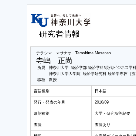
テラシマ マサナオ
Terashima Masanao
寺嶋 正尚
所属
神奈川大学 経済学部 経済学科/現代ビジネス学
神奈川大学大学院 経済学研究科 経済学専攻（
職種
教授
言語種別
日本語
発行・発表の年月
2010/09
形態種別
大学・研究所等紀要
査読
査読あり
標題
小売業がメーカー及び