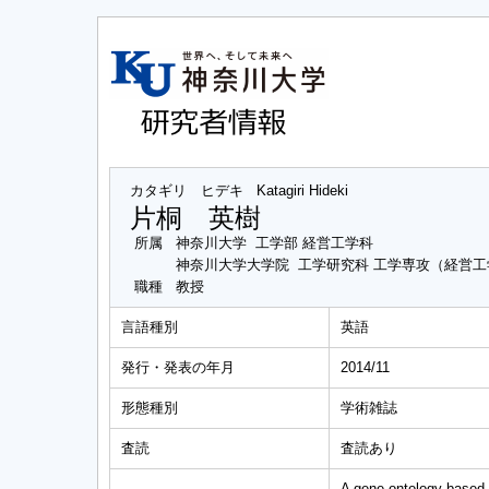
カタギリ ヒデキ
Katagiri Hideki
片桐 英樹
所属
神奈川大学 工学部 経営工学科
神奈川大学大学院 工学研究科 工学専攻（経営
職種
教授
言語種別
英語
発行・発表の年月
2014/11
形態種別
学術雑誌
査読
査読あり
A gene ontology-based 