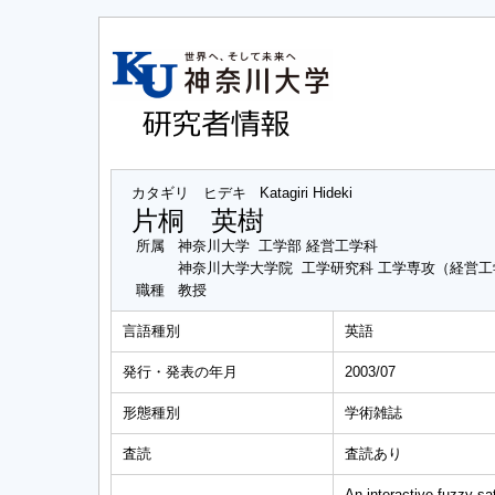
カタギリ ヒデキ
Katagiri Hideki
片桐 英樹
所属
神奈川大学 工学部 経営工学科
神奈川大学大学院 工学研究科 工学専攻（経営
職種
教授
言語種別
英語
発行・発表の年月
2003/07
形態種別
学術雑誌
査読
査読あり
An interactive fuzzy sa