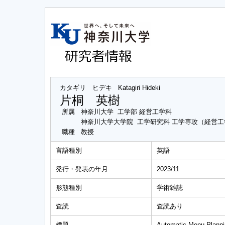
カタギリ ヒデキ
Katagiri Hideki
片桐 英樹
所属
神奈川大学 工学部 経営工学科
神奈川大学大学院 工学研究科 工学専攻（経営
職種
教授
言語種別
英語
発行・発表の年月
2023/11
形態種別
学術雑誌
査読
査読あり
標題
Automatic Menu Plannin