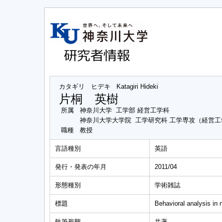
カタギリ ヒデキ
Katagiri Hideki
片桐 英樹
所属
神奈川大学 工学部 経営工学科
神奈川大学大学院 工学研究科 工学専攻（経営
職種
教授
言語種別
英語
発行・発表の年月
2011/04
形態種別
学術雑誌
標題
Behavioral analysis in
執筆形態
共著