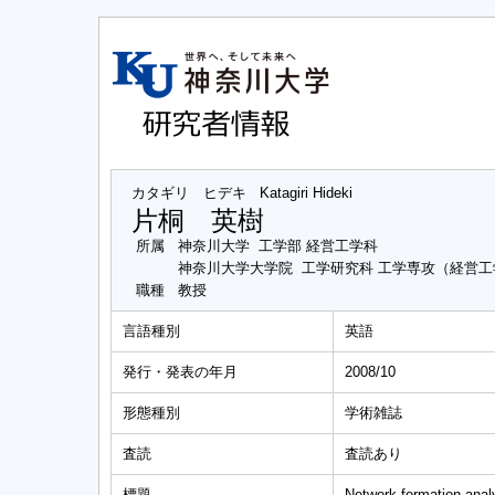
カタギリ ヒデキ
Katagiri Hideki
片桐 英樹
所属
神奈川大学 工学部 経営工学科
神奈川大学大学院 工学研究科 工学専攻（経営
職種
教授
言語種別
英語
発行・発表の年月
2008/10
形態種別
学術雑誌
査読
査読あり
標題
Network formation analy