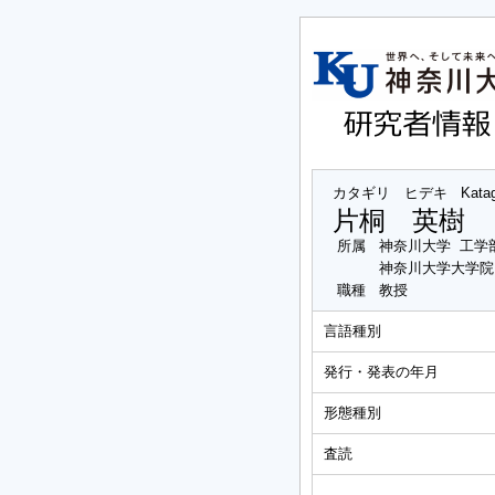
カタギリ ヒデキ
Katag
片桐 英樹
所属
神奈川大学 工学
神奈川大学大学院
職種
教授
言語種別
発行・発表の年月
形態種別
査読