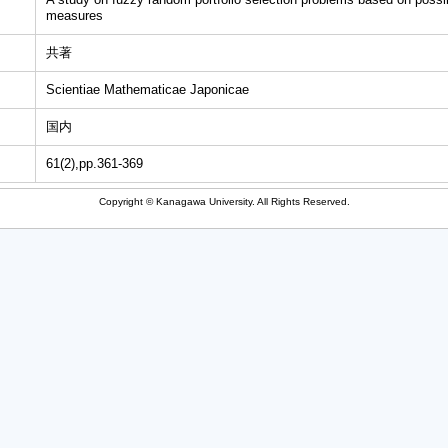
measures
共著
Scientiae Mathematicae Japonicae
国内
61(2),pp.361-369
Copyright © Kanagawa University. All Rights Reserved.