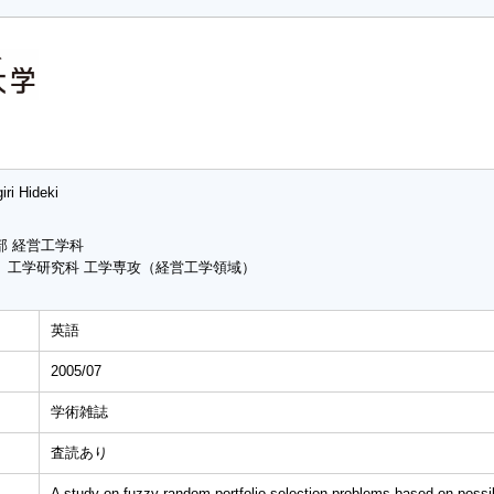
iri Hideki
部 経営工学科
 工学研究科 工学専攻（経営工学領域）
英語
2005/07
学術雑誌
査読あり
A study on fuzzy random portfolio selection problems based on possib