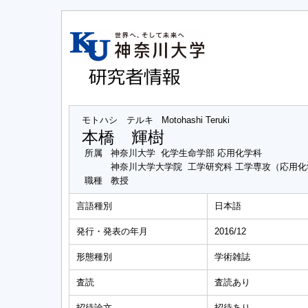
モトハシ テルキ
Motohashi Teruki
本橋 輝樹
所属
神奈川大学 化学生命学部 応用化学科
神奈川大学大学院 工学研究科 工学専攻（応用
職種
教授
言語種別
日本語
発行・発表の年月
2016/12
形態種別
学術雑誌
査読
査読あり
招待論文
招待あり