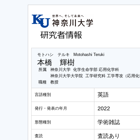
モトハシ テルキ
Motohashi Teruki
本橋 輝樹
所属
神奈川大学 化学生命学部 応用化学科
神奈川大学大学院 工学研究科 工学専攻（応用
職種
教授
英語
言語種別
2022
発行・発表の年月
学術雑誌
形態種別
査読あり
査読