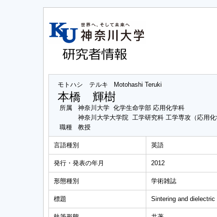
モトハシ テルキ
Motohashi Teruki
本橋 輝樹
所属
神奈川大学 化学生命学部 応用化学科
神奈川大学大学院 工学研究科 工学専攻（応用
職種
教授
言語種別
英語
発行・発表の年月
2012
形態種別
学術雑誌
標題
Sintering and dielectri
執筆形態
共著