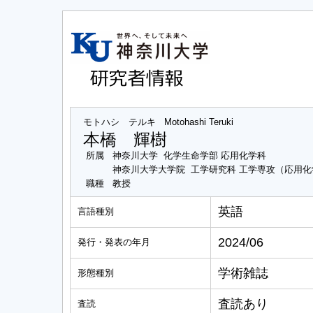
モトハシ テルキ
Motohashi Teruki
本橋 輝樹
所属
神奈川大学 化学生命学部 応用化学科
神奈川大学大学院 工学研究科 工学専攻（応用
職種
教授
英語
言語種別
2024/06
発行・発表の年月
学術雑誌
形態種別
査読あり
査読