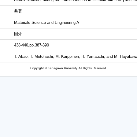
共著
Materials Science and Engineering A
国外
438-440,pp.387-390
T. Akao, T. Motohashi, M. Karppinen, H. Yamauchi, and M. Hayakaw
Copyright © Kanagawa University. All Rights Reserved.