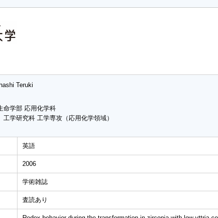
ashi Teruki
生命学部 応用化学科
 工学研究科 工学専攻（応用化学領域）
英語
2006
学術雑誌
査読あり
Redox behavior during the transformation in zirconia with low yttria c