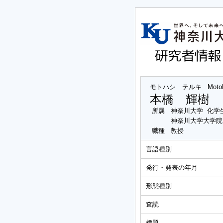
モトハシ テルキ
Motoh
本橋 輝樹
所属
神奈川大学 化学
神奈川大学大学院
職種
教授
言語種別
発行・発表の年月
形態種別
査読
標題