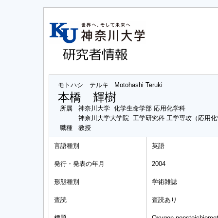
モトハシ テルキ
Motohashi Teruki
本橋 輝樹
所属
神奈川大学 化学生命学部 応用化学科
神奈川大学大学院 工学研究科 工学専攻（応用
職種
教授
言語種別
英語
発行・発表の年月
2004
形態種別
学術雑誌
査読
査読あり
標題
Oxygen nonstoichiometr