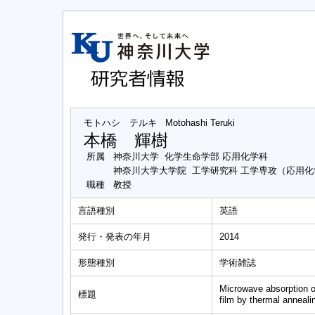
モトハシ テルキ
Motohashi Teruki
本橋 輝樹
所属
神奈川大学 化学生命学部 応用化学科
神奈川大学大学院 工学研究科 工学専攻（応用
職種
教授
言語種別
英語
発行・発表の年月
2014
形態種別
学術雑誌
Microwave absorption o
標題
film by thermal anneali