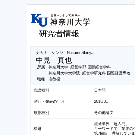
ナカミ シンヤ
Nakami Shinya
中見 真也
所属
神奈川大学 経営学部 国際経営学科
神奈川大学大学院 経営学研究科 国際経営専攻
職種
准教授
言語種別
日本語
発行・発表の年月
2018/01
形態種別
その他論文
流通業界「超入門」
標題
キーワードで「業界の
第7回目 理解してい