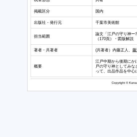
掲載区分
国内
出版社・発行元
千葉市美術館
論文「江戸の守り神ー
担当範囲
（170頁）・図版解説
著者・共著者
(共著者）内藤正人、
藤
江戸中期から後期にか
概要
戸の守り神としてみな
って、出品作品を中心
Copyright © Kanag