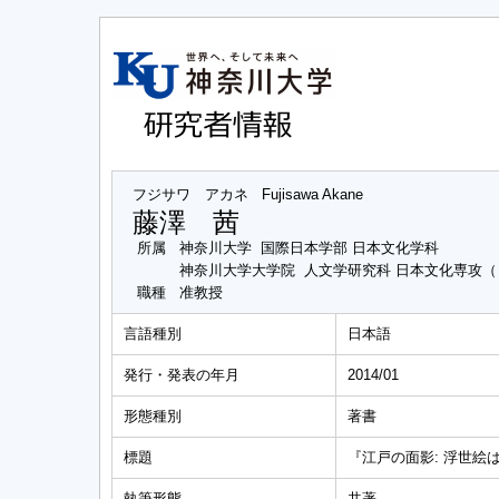
フジサワ アカネ
Fujisawa Akane
藤澤 茜
所属
神奈川大学 国際日本学部 日本文化学科
神奈川大学大学院 人文学研究科 日本文化専攻
職種
准教授
言語種別
日本語
発行・発表の年月
2014/01
形態種別
著書
標題
『江戸の面影: 浮世絵
執筆形態
共著