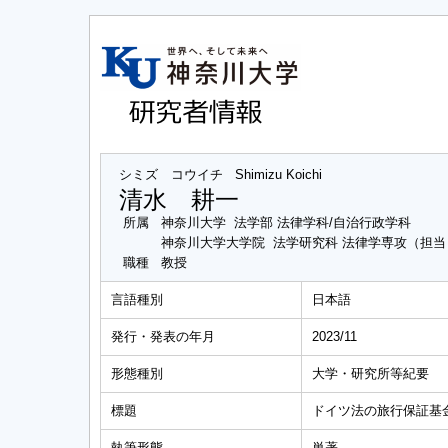
シミズ コウイチ
Shimizu Koichi
清水 耕一
所属
神奈川大学 法学部 法律学科/自治行政学科
神奈川大学大学院 法学研究科 法律学専攻（担
職種
教授
言語種別
日本語
発行・発表の年月
2023/11
形態種別
大学・研究所等紀要
標題
ドイツ法の旅行保証基
執筆形態
単著