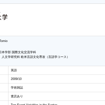
 Tomio
日本学部 国際文化交流学科
 人文学研究科 欧米言語文化専攻（言語学コース）
英語
2009/10
学術雑誌
査読あり
Two Event Variables in the Syntax