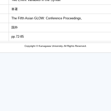
単著
The Fifth Asian GLOW: Conference Proceedings,
国外
pp.72-85
Copyright © Kanagawa University. All Rights Reserved.