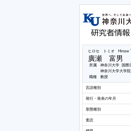
ヒロセ トミオ
Hirose
廣瀬 富男
所属
神奈川大学 国際
神奈川大学大学院
職種
教授
言語種別
発行・発表の年月
形態種別
査読
標題