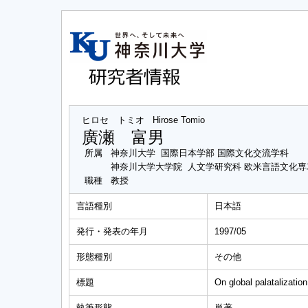
ヒロセ トミオ
Hirose Tomio
廣瀬 富男
所属
神奈川大学 国際日本学部 国際文化交流学科
神奈川大学大学院 人文学研究科 欧米言語文化
職種
教授
言語種別
日本語
発行・発表の年月
1997/05
形態種別
その他
標題
On global palatalization
執筆形態
単著