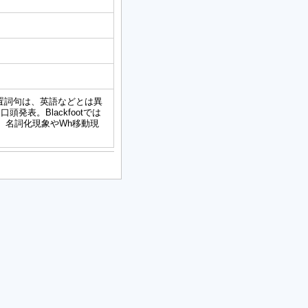
語の前置詞句は、英語などとは異
表。Blackfootでは
とを、名詞化現象やWh移動現