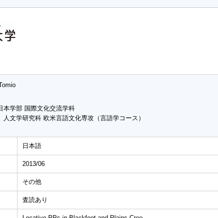
 Tomio
日本学部 国際文化交流学科
 人文学研究科 欧米言語文化専攻（言語学コース）
日本語
2013/06
その他
査読あり
Locative PPs in Blackfoot and Plains Cree