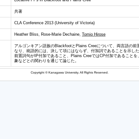
共著
CLA Conference 2013 (University of Victoria)
Heather Bliss, Rose-Marie Dechaine,
Tomio Hirose
アルゴンキアン語族のBlackfootとPlains Creeについて、両言
なり、統語的には、決して項にはならず、付加詞であることを示した口頭発
前置詞句がIP付加であること、Plains CreeではCP付加であるこ
象などとの関わりを通じて論じた。
Copyright © Kanagawa University. All Rights Reserved.