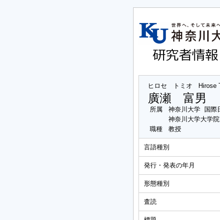
ヒロセ トミオ
Hirose
廣瀬 富男
所属
神奈川大学 国際
神奈川大学大学院
職種
教授
言語種別
発行・発表の年月
形態種別
査読
標題