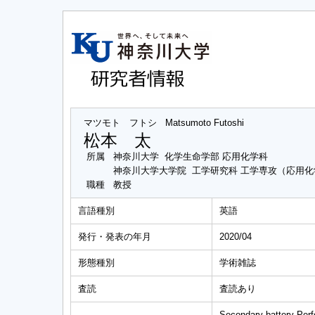
マツモト フトシ
Matsumoto Futoshi
松本 太
所属
神奈川大学 化学生命学部 応用化学科
神奈川大学大学院 工学研究科 工学専攻（応用
職種
教授
言語種別
英語
発行・発表の年月
2020/04
形態種別
学術雑誌
査読
査読あり
Secondary battery Perf