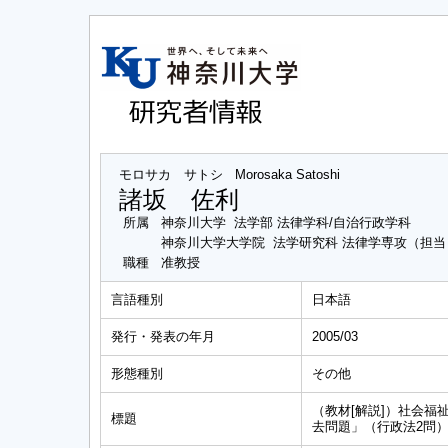
モロサカ サトシ
Morosaka Satoshi
諸坂 佐利
所属
神奈川大学 法学部 法律学科/自治行政学科
神奈川大学大学院 法学研究科 法律学専攻（担
職種
准教授
言語種別
日本語
発行・発表の年月
2005/03
形態種別
その他
（教材[解説]）社会福
標題
去問題」（行政法2問