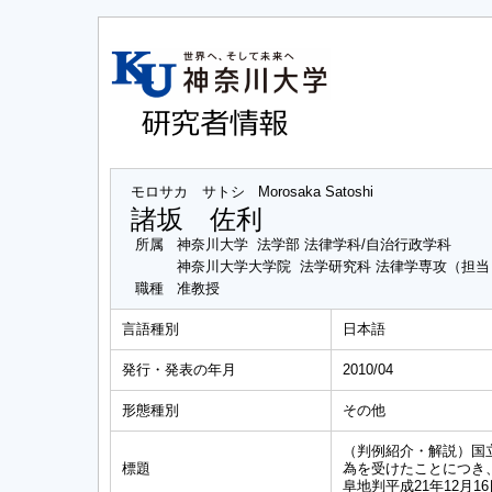
モロサカ サトシ
Morosaka Satoshi
諸坂 佐利
所属
神奈川大学 法学部 法律学科/自治行政学科
神奈川大学大学院 法学研究科 法律学専攻（担
職種
准教授
言語種別
日本語
発行・発表の年月
2010/04
形態種別
その他
（判例紹介・解説）国
標題
為を受けたことにつき
阜地判平成21年12月1