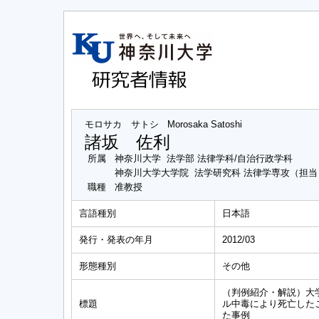
モロサカ サトシ
Morosaka Satoshi
諸坂 佐利
所属
神奈川大学 法学部 法律学科/自治行政学科
神奈川大学大学院 法学研究科 法律学専攻（担
職種
准教授
言語種別
日本語
発行・発表の年月
2012/03
形態種別
その他
（判例紹介・解説）大
標題
ル中毒により死亡した
た事例