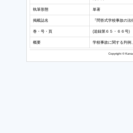
執筆形態
単著
掲載誌名
『問答式学校事故の法
巻・号・頁
(追録第６５・６６号)
概要
学校事故に関する判例
Copyright © Kanag