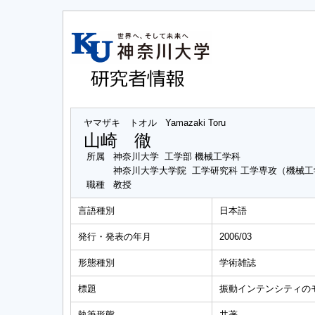
ヤマザキ トオル
Yamazaki Toru
山崎 徹
所属
神奈川大学 工学部 機械工学科
神奈川大学大学院 工学研究科 工学専攻（機械
職種
教授
言語種別
日本語
発行・発表の年月
2006/03
形態種別
学術雑誌
標題
振動インテンシティの
執筆形態
共著