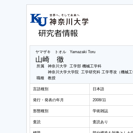
ヤマザキ トオル
Yamazaki Toru
山崎 徹
所属
神奈川大学 工学部 機械工学科
神奈川大学大学院 工学研究科 工学専攻（機械
職種
教授
言語種別
日本語
発行・発表の年月
2008/11
形態種別
学術雑誌
査読
査読あり
標題
部分構造を対象としたF