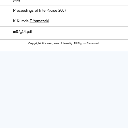
Proceedings of Inter-Noise 2007
K.Kuroda,
T.Yamazaki
in07
14.pdf
0
Copyright © Kanagawa University. All Rights Reserved.