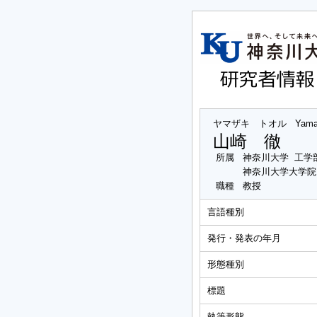
ヤマザキ トオル
Yama
山崎 徹
所属
神奈川大学 工学
神奈川大学大学院
職種
教授
言語種別
発行・発表の年月
形態種別
標題
執筆形態