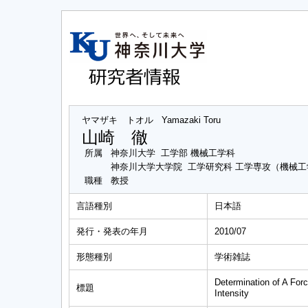
ヤマザキ トオル
Yamazaki Toru
山崎 徹
所属
神奈川大学 工学部 機械工学科
神奈川大学大学院 工学研究科 工学専攻（機械
職種
教授
言語種別
日本語
発行・発表の年月
2010/07
形態種別
学術雑誌
Determination of A Forc
標題
Intensity