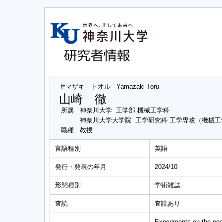
ヤマザキ トオル
Yamazaki Toru
山崎 徹
所属
神奈川大学 工学部 機械工学科
神奈川大学大学院 工学研究科 工学専攻（機械
職種
教授
言語種別
英語
発行・発表の年月
2024/10
形態種別
学術雑誌
査読
査読あり
Experiments on the pecu