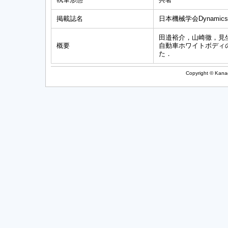
掲載誌名
日本機械学会Dynamics an
田邉裕介，山崎徹，見坐
概要
自動車ホワイトボディ
た．
Copyright © Kanag