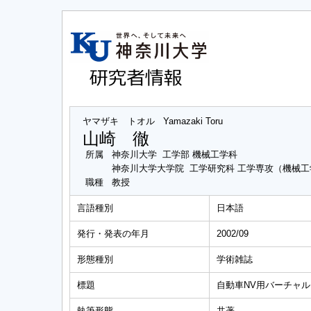
ヤマザキ トオル
Yamazaki Toru
山崎 徹
所属
神奈川大学 工学部 機械工学科
神奈川大学大学院 工学研究科 工学専攻（機械
職種
教授
言語種別
日本語
発行・発表の年月
2002/09
形態種別
学術雑誌
標題
自動車NV用バーチャル
執筆形態
共著