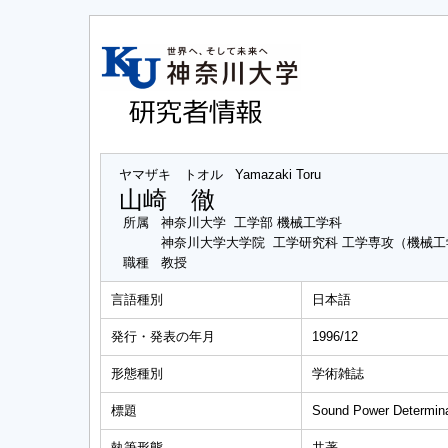
ヤマザキ トオル
Yamazaki Toru
山崎 徹
所属
神奈川大学 工学部 機械工学科
神奈川大学大学院 工学研究科 工学専攻（機械
職種
教授
言語種別
日本語
発行・発表の年月
1996/12
形態種別
学術雑誌
標題
Sound Power Determina
執筆形態
共著