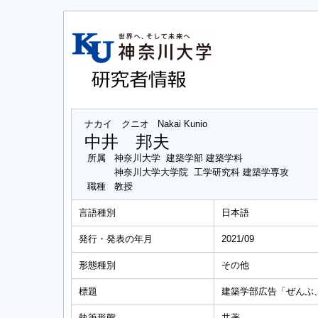
ナカイ クニオ
Nakai Kunio
中井 邦夫
所属
神奈川大学 建築学部 建築学科
神奈川大学大学院 工学研究科 建築学専攻
職種
教授
言語種別
日本語
発行・発表の年月
2021/09
形態種別
その他
標題
建築学部広告「ぜんぶ
執筆形態
共著