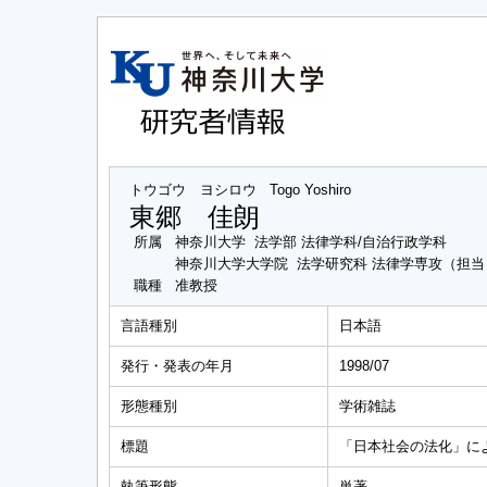
トウゴウ ヨシロウ
Togo Yoshiro
東郷 佳朗
所属
神奈川大学 法学部 法律学科/自治行政学科
神奈川大学大学院 法学研究科 法律学専攻（担
職種
准教授
言語種別
日本語
発行・発表の年月
1998/07
形態種別
学術雑誌
標題
「日本社会の法化」に
執筆形態
単著