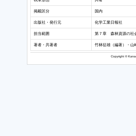
掲載区分
国内
出版社・発行元
化学工業日報社
担当範囲
第７章 森林資源の社
著者・共著者
竹林征雄（編著）・山
Copyright © Kanag