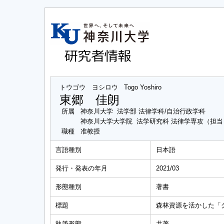
トウゴウ ヨシロウ
Togo Yoshiro
東郷 佳朗
所属
神奈川大学 法学部 法律学科/自治行政学科
神奈川大学大学院 法学研究科 法律学専攻（担
職種
准教授
言語種別
日本語
発行・発表の年月
2021/03
形態種別
著書
標題
森林資源を活かした「
執筆形態
共著