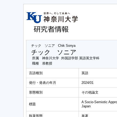
チック ソニア
Chik Sonya
チック ソニア
所属
神奈川大学 外国語学部 英語英文学科
職種
准教授
言語種別
英語
発行・発表の年月
2024/01
形態種別
その他論文
A Socio-Semiotic Appro
標題
Japan
執筆形態
単著