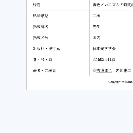
標題
青色メカニズムの時間
執筆形態
共著
掲載誌名
光学
掲載区分
国内
出版社・発行元
日本光学学会
巻・号・頁
22,503-511頁
著者・共著者
◎
吉澤達也
，内川惠二
Copyright © Kanag