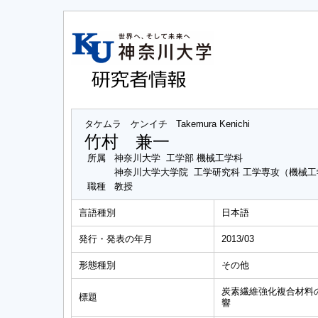
タケムラ ケンイチ
Takemura Kenichi
竹村 兼一
所属
神奈川大学 工学部 機械工学科
神奈川大学大学院 工学研究科 工学専攻（機械
職種
教授
言語種別
日本語
発行・発表の年月
2013/03
形態種別
その他
炭素繊維強化複合材料
標題
響