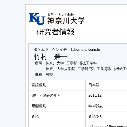
タケムラ ケンイチ
Takemura Kenichi
竹村 兼一
所属
神奈川大学 工学部 機械工学科
神奈川大学大学院 工学研究科 工学専攻（機械
職種
教授
言語種別
日本語
発行・発表の年月
2013/12
形態種別
学術雑誌
査読
査読あり
Influence of fiber extr